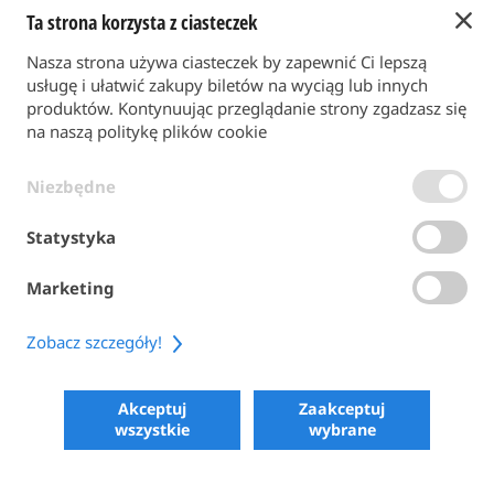
Ta strona korzysta z ciasteczek
Powrót do strony głównej
Nasza strona używa ciasteczek by zapewnić Ci lepszą
FORMA PŁATNOŚCI
usługę i ułatwić zakupy biletów na wyciąg lub innych
produktów. Kontynuując przeglądanie strony zgadzasz się
na naszą politykę plików cookie
WARUNKI OGÓLNE
Niezbędne
POLITYKA PRYWATNOŚCI
POLITYKA PLIKÓW COOKIE
Statystyka
ACCESSIBILITY
Marketing
SHARE
Zobacz szczegóły!
COPYRIGHT 2026
POWERED BY SKIPERFORMANCE