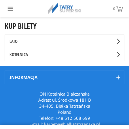
0
KUP BILETY
LATO
KOTELNICA
INFORMACJA
ON Kotelnica Białczańska
Adres: ul. Środkowa 181 B
34-405, Białka Tatrzańska
Poland
Telefon: +48 512 508 699
E-mail: karnety@bialkatatrzanska.pl