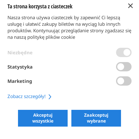
Ta strona korzysta z ciasteczek
Powrót do strony głównej
Nasza strona używa ciasteczek by zapewnić Ci lepszą
FORMA PŁATNOŚCI
usługę i ułatwić zakupy biletów na wyciąg lub innych
produktów. Kontynuując przeglądanie strony zgadzasz się
na naszą politykę plików cookie
WARUNKI OGÓLNE
Niezbędne
POLITYKA PRYWATNOŚCI
POLITYKA PLIKÓW COOKIE
Statystyka
ACCESSIBILITY
Marketing
SHARE
Zobacz szczegóły!
COPYRIGHT 2026
POWERED BY SKIPERFORMANCE