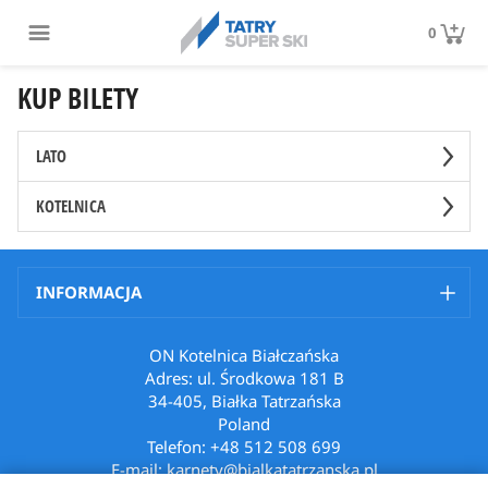
0
KUP BILETY
LATO
KOTELNICA
INFORMACJA
ON Kotelnica Białczańska
Adres: ul. Środkowa 181 B
34-405, Białka Tatrzańska
Poland
Telefon: +48 512 508 699
E-mail: karnety@bialkatatrzanska.pl