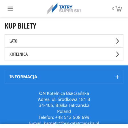
0
KUP BILETY
LATO
KOTELNICA
INFORMACJA
ON Kotelnica Białczańska
Adres: ul. Środkowa 181 B
34-405, Białka Tatrzańska
Poland
Telefon: +48 512 508 699
E-mail: karnety@bialkatatrzanska.pl