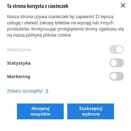
Ta strona korzysta z ciasteczek
Powrót do strony głównej
Nasza strona używa ciasteczek by zapewnić Ci lepszą
FORMA PŁATNOŚCI
usługę i ułatwić zakupy biletów na wyciąg lub innych
produktów. Kontynuując przeglądanie strony zgadzasz się
na naszą politykę plików cookie
WARUNKI OGÓLNE
Niezbędne
POLITYKA PRYWATNOŚCI
POLITYKA PLIKÓW COOKIE
Statystyka
ACCESSIBILITY
Marketing
SHARE
Zobacz szczegóły!
COPYRIGHT 2026
POWERED BY SKIPERFORMANCE