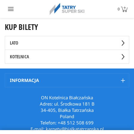
0
KUP BILETY
LATO
KOTELNICA
INFORMACJA
ON Kotelnica Białczańska
Adres: ul. Środkowa 181 B
34-405, Białka Tatrzańska
Poland
Telefon: +48 512 508 699
E-mail: karnety@bialkatatrzanska.pl