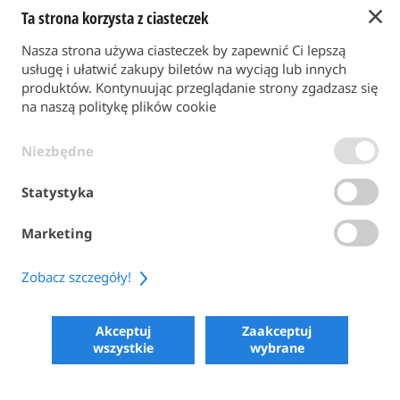
Ta strona korzysta z ciasteczek
Powrót do strony głównej
Nasza strona używa ciasteczek by zapewnić Ci lepszą
FORMA PŁATNOŚCI
usługę i ułatwić zakupy biletów na wyciąg lub innych
produktów. Kontynuując przeglądanie strony zgadzasz się
na naszą politykę plików cookie
WARUNKI OGÓLNE
Niezbędne
POLITYKA PRYWATNOŚCI
POLITYKA PLIKÓW COOKIE
Statystyka
ACCESSIBILITY
Marketing
SHARE
Zobacz szczegóły!
COPYRIGHT 2026
POWERED BY SKIPERFORMANCE