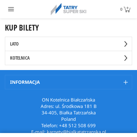
0
KUP BILETY
LATO
KOTELNICA
INFORMACJA
ON Kotelnica Białczańska
Adres: ul. Środkowa 181 B
34-405, Białka Tatrzańska
Poland
Telefon: +48 512 508 699
E-mail: karnety@bialkatatrzanska.pl