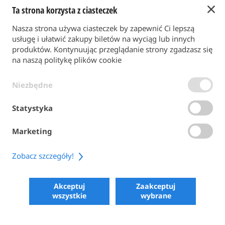
Ta strona korzysta z ciasteczek
Powrót do strony głównej
Nasza strona używa ciasteczek by zapewnić Ci lepszą
FORMA PŁATNOŚCI
usługę i ułatwić zakupy biletów na wyciąg lub innych
produktów. Kontynuując przeglądanie strony zgadzasz się
na naszą politykę plików cookie
WARUNKI OGÓLNE
Niezbędne
POLITYKA PRYWATNOŚCI
POLITYKA PLIKÓW COOKIE
Statystyka
ACCESSIBILITY
Marketing
SHARE
Zobacz szczegóły!
COPYRIGHT 2026
POWERED BY SKIPERFORMANCE