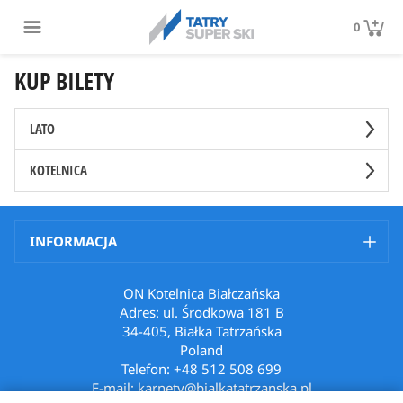
0
KUP BILETY
LATO
KOTELNICA
INFORMACJA
ON Kotelnica Białczańska
Adres: ul. Środkowa 181 B
34-405, Białka Tatrzańska
Poland
Telefon: +48 512 508 699
E-mail: karnety@bialkatatrzanska.pl