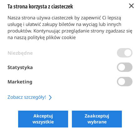
Ta strona korzysta z ciasteczek
Powrót do strony głównej
Nasza strona używa ciasteczek by zapewnić Ci lepszą
FORMA PŁATNOŚCI
usługę i ułatwić zakupy biletów na wyciąg lub innych
produktów. Kontynuując przeglądanie strony zgadzasz się
na naszą politykę plików cookie
WARUNKI OGÓLNE
Niezbędne
POLITYKA PRYWATNOŚCI
POLITYKA PLIKÓW COOKIE
Statystyka
ACCESSIBILITY
Marketing
SHARE
Zobacz szczegóły!
COPYRIGHT 2026
POWERED BY SKIPERFORMANCE