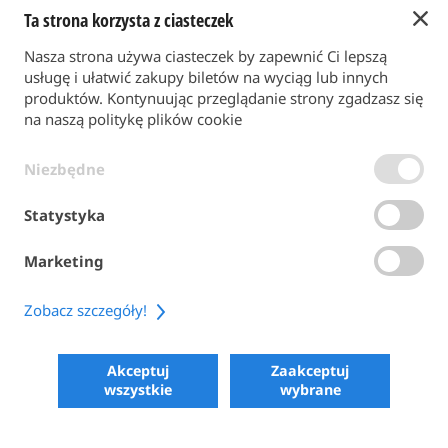
Ta strona korzysta z ciasteczek
Powrót do strony głównej
Nasza strona używa ciasteczek by zapewnić Ci lepszą
FORMA PŁATNOŚCI
usługę i ułatwić zakupy biletów na wyciąg lub innych
produktów. Kontynuując przeglądanie strony zgadzasz się
na naszą politykę plików cookie
WARUNKI OGÓLNE
Niezbędne
POLITYKA PRYWATNOŚCI
POLITYKA PLIKÓW COOKIE
Statystyka
ACCESSIBILITY
Marketing
SHARE
Zobacz szczegóły!
COPYRIGHT 2026
POWERED BY SKIPERFORMANCE