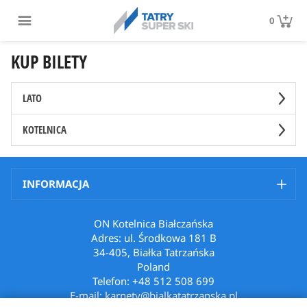
0
KUP BILETY
LATO
KOTELNICA
INFORMACJA
ON Kotelnica Białczańska
Adres: ul. Środkowa 181 B
34-405, Białka Tatrzańska
Poland
Telefon: +48 512 508 699
E-mail: karnety@bialkatatrzanska.pl