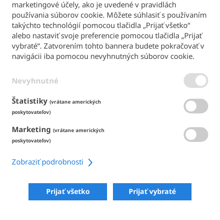
marketingové účely, ako je uvedené v pravidlách
Späť na hlavnú stránku
používania súborov cookie. Môžete súhlasiť s používaním
takýchto technológií pomocou tlačidla „Prijať všetko“
SPÔSOBY PLATBY
alebo nastaviť svoje preferencie pomocou tlačidla „Prijať
vybraté“. Zatvorením tohto bannera budete pokračovať v
navigácii iba pomocou nevyhnutných súborov cookie.
Nevyhnutné
PODMIENKY & PODMIENKY
ZÁSADY OCHRANY OSOBNÝCH ÚDAJOV
ZÁSADY POUŽÍVANIA SÚBOROV COOKIE
Štatistiky
(vrátane amerických
ACCESSIBILITY
poskytovateľov)
Marketing
ZDIELAŤ
(vrátane amerických
poskytovateľov)
Zobraziť podrobnosti
COPYRIGHT 2026
POWERED BY SKIPERFORMANCE