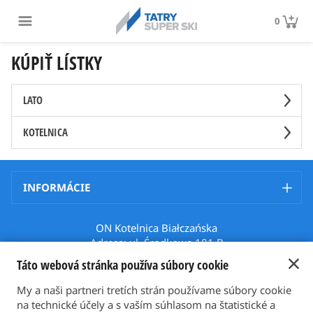
0
KÚPIŤ LÍSTKY
LATO
KOTELNICA
INFORMÁCIE
ON Kotelnica Białczańska
Adresa: ul. Środkowa 181 B
34-405, Białka Tatrzańska
Táto webová stránka používa súbory cookie
Poland
Telefón: +48 512 508 699
My a naši partneri tretích strán používame súbory cookie
Email: karnety@bialkatatrzanska.pl
na technické účely a s vaším súhlasom na štatistické a