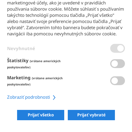
marketingové účely, ako je uvedené v pravidlách
Späť na hlavnú stránku
používania súborov cookie. Môžete súhlasiť s používaním
takýchto technológií pomocou tlačidla „Prijať všetko“
SPÔSOBY PLATBY
alebo nastaviť svoje preferencie pomocou tlačidla „Prijať
vybraté“. Zatvorením tohto bannera budete pokračovať v
navigácii iba pomocou nevyhnutných súborov cookie.
Nevyhnutné
PODMIENKY & PODMIENKY
ZÁSADY OCHRANY OSOBNÝCH ÚDAJOV
ZÁSADY POUŽÍVANIA SÚBOROV COOKIE
Štatistiky
(vrátane amerických
ACCESSIBILITY
poskytovateľov)
Marketing
ZDIELAŤ
(vrátane amerických
poskytovateľov)
Zobraziť podrobnosti
COPYRIGHT 2026
POWERED BY SKIPERFORMANCE