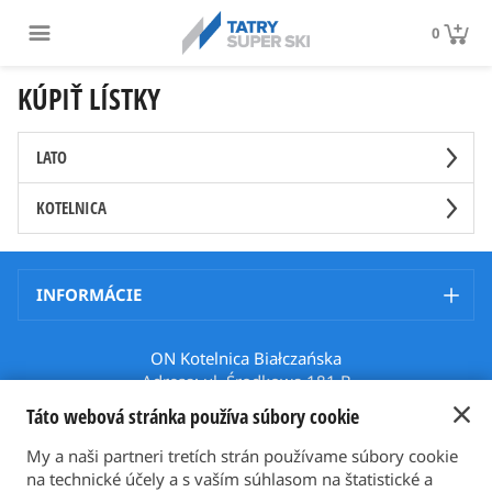
0
KÚPIŤ LÍSTKY
LATO
KOTELNICA
INFORMÁCIE
ON Kotelnica Białczańska
Adresa: ul. Środkowa 181 B
34-405, Białka Tatrzańska
Táto webová stránka používa súbory cookie
Poland
Telefón: +48 512 508 699
My a naši partneri tretích strán používame súbory cookie
Email: karnety@bialkatatrzanska.pl
na technické účely a s vaším súhlasom na štatistické a