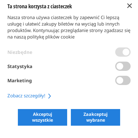
Ta strona korzysta z ciasteczek
Powrót do strony głównej
Nasza strona używa ciasteczek by zapewnić Ci lepszą
FORMA PŁATNOŚCI
usługę i ułatwić zakupy biletów na wyciąg lub innych
produktów. Kontynuując przeglądanie strony zgadzasz się
na naszą politykę plików cookie
WARUNKI OGÓLNE
Niezbędne
POLITYKA PRYWATNOŚCI
POLITYKA PLIKÓW COOKIE
Statystyka
ACCESSIBILITY
Marketing
SHARE
Zobacz szczegóły!
COPYRIGHT 2026
POWERED BY SKIPERFORMANCE