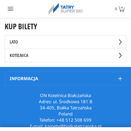
0
KUP BILETY
LATO
KOTELNICA
INFORMACJA
ON Kotelnica Białczańska
Adres: ul. Środkowa 181 B
34-405, Białka Tatrzańska
Poland
Telefon: +48 512 508 699
E-mail: karnety@bialkatatrzanska.pl