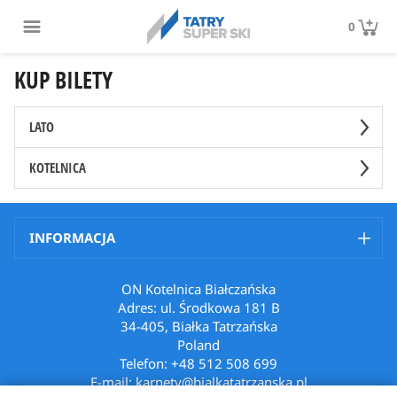
0
KUP BILETY
LATO
KOTELNICA
INFORMACJA
ON Kotelnica Białczańska
Adres: ul. Środkowa 181 B
34-405, Białka Tatrzańska
Poland
Telefon: +48 512 508 699
E-mail: karnety@bialkatatrzanska.pl