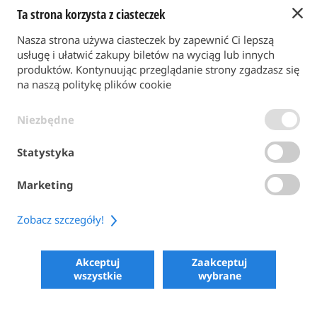
Ta strona korzysta z ciasteczek
Powrót do strony głównej
Nasza strona używa ciasteczek by zapewnić Ci lepszą
FORMA PŁATNOŚCI
usługę i ułatwić zakupy biletów na wyciąg lub innych
produktów. Kontynuując przeglądanie strony zgadzasz się
na naszą politykę plików cookie
WARUNKI OGÓLNE
Niezbędne
POLITYKA PRYWATNOŚCI
POLITYKA PLIKÓW COOKIE
Statystyka
ACCESSIBILITY
Marketing
SHARE
Zobacz szczegóły!
COPYRIGHT 2026
POWERED BY SKIPERFORMANCE