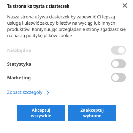
Ta strona korzysta z ciasteczek
Powrót do strony głównej
Nasza strona używa ciasteczek by zapewnić Ci lepszą
FORMA PŁATNOŚCI
usługę i ułatwić zakupy biletów na wyciąg lub innych
produktów. Kontynuując przeglądanie strony zgadzasz się
na naszą politykę plików cookie
WARUNKI OGÓLNE
Niezbędne
POLITYKA PRYWATNOŚCI
POLITYKA PLIKÓW COOKIE
Statystyka
ACCESSIBILITY
Marketing
SHARE
Zobacz szczegóły!
COPYRIGHT 2026
POWERED BY SKIPERFORMANCE