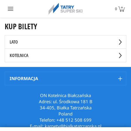
0
KUP BILETY
LATO
KOTELNICA
INFORMACJA
ON Kotelnica Białczańska
Adres: ul. Środkowa 181 B
34-405, Białka Tatrzańska
Poland
Telefon: +48 512 508 699
E-mail: karnety@bialkatatrzanska.pl